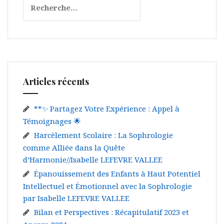
n
R
e
d
c
e
h
l
e
r
’
c
a
Articles récents
h
e
r
r
**✨ Partagez Votre Expérience : Appel à
t
Témoignages 🌟
i
:
Harcèlement Scolaire : La Sophrologie
c
comme Alliée dans la Quête
d’Harmonie//Isabelle LEFEVRE VALLEE
l
Épanouissement des Enfants à Haut Potentiel
e
Intellectuel et Émotionnel avec la Sophrologie
par Isabelle LEFEVRE VALLEE
Bilan et Perspectives : Récapitulatif 2023 et