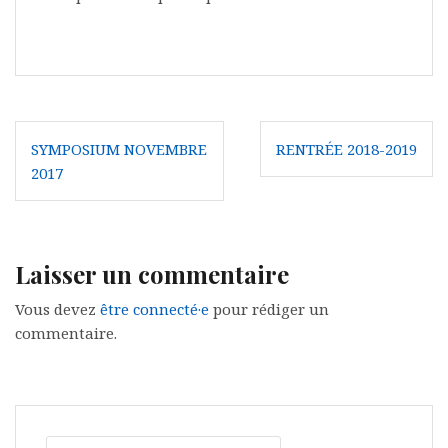
N
SYMPOSIUM NOVEMBRE
RENTRÉE 2018-2019
2017
a
v
i
Laisser un commentaire
g
Vous devez
être connecté·e
pour rédiger un
a
commentaire.
t
i
o